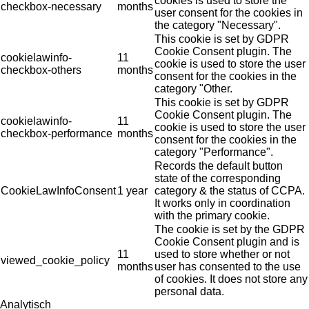
cookies is used to store the
checkbox-necessary
months
user consent for the cookies in
the category "Necessary".
This cookie is set by GDPR
Cookie Consent plugin. The
cookielawinfo-
11
cookie is used to store the user
checkbox-others
months
consent for the cookies in the
category "Other.
This cookie is set by GDPR
Cookie Consent plugin. The
cookielawinfo-
11
cookie is used to store the user
checkbox-performance
months
consent for the cookies in the
category "Performance".
Records the default button
state of the corresponding
CookieLawInfoConsent
1 year
category & the status of CCPA.
It works only in coordination
with the primary cookie.
The cookie is set by the GDPR
Cookie Consent plugin and is
11
used to store whether or not
viewed_cookie_policy
months
user has consented to the use
of cookies. It does not store any
personal data.
Analytisch